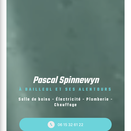
Pascal Spinnewyn
À BAILLEUL ET SES ALENTOURS
Salle de bains - Électricité - Plomberie -
Chauffage
06 15 32 61 22