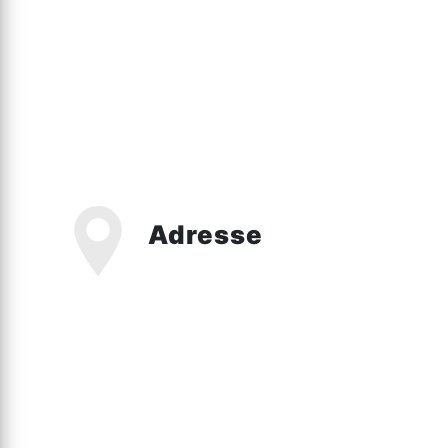
Adresse
1449 Rte d'Hazebrouck, 59270 Bailleu