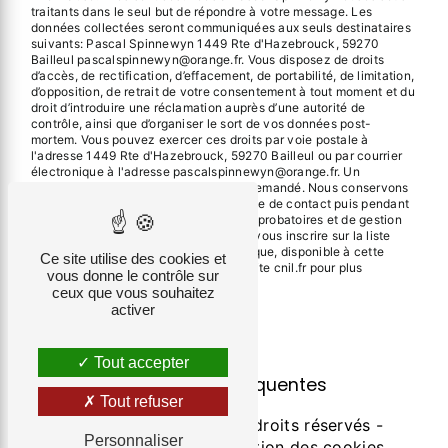
traitants dans le seul but de répondre à votre message. Les
données collectées seront communiquées aux seuls destinataires
suivants: Pascal Spinnewyn 1449 Rte d'Hazebrouck, 59270
Bailleul pascalspinnewyn@orange.fr. Vous disposez de droits
d’accès, de rectification, d’effacement, de portabilité, de limitation,
d’opposition, de retrait de votre consentement à tout moment et du
droit d’introduire une réclamation auprès d’une autorité de
contrôle, ainsi que d’organiser le sort de vos données post-
mortem. Vous pouvez exercer ces droits par voie postale à
l'adresse 1449 Rte d'Hazebrouck, 59270 Bailleul ou par courrier
électronique à l'adresse pascalspinnewyn@orange.fr. Un
justificatif d'identité pourra vous être demandé. Nous conservons
vos données pendant la période de prise de contact puis pendant
la durée de prescription légale aux fins probatoires et de gestion
des contentieux. Vous avez le droit de vous inscrire sur la liste
d'opposition au démarchage téléphonique, disponible à cette
Ce site utilise des cookies et
adresse:
Bloctel.gouv.fr
. Consultez le site cnil.fr pour plus
vous donne le contrôle sur
d’informations sur vos droits.
ceux que vous souhaitez
activer
Tout accepter
Recherches fréquentes
Tout refuser
©
Vistalid
- 2026 - Tous droits réservés -
Personnaliser
Mentions légales
-
Gestion des cookies