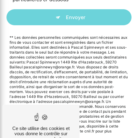
Envoyer
** Les données personnelles communiquées sont nécessaires aux
fins de vous contacter et sont enregistrées dans un fichier
informatisé. Elles sont destinées à Pascal Spinnewyn et ses sous-
traitants dans le seul but de répondre à votre message. Les
données collectées seront communiquées aux seuls destinataires
suivants: Pascal Spinnewyn 1449 Rte d'Hazebrouck, 59270
Bailleul pascalspinnewyn@orange.fr. Vous disposez de droits
d’accès, de rectification, d’effacement, de portabilité, de limitation,
d’opposition, de retrait de votre consentement à tout moment et du
droit d’introduire une réclamation auprès d’une autorité de
contrôle, ainsi que d’organiser le sort de vos données post-
mortem. Vous pouvez exercer ces droits par voie postale à
l'adresse 1449 Rte d'Hazebrouck, 59270 Bailleul ou par courrier
électronique à l'adresse pascalspinnewyn@orange.fr. Un
justificatif d'identité pourra vous être demandé. Nous conservons
vos données pendant la période de prise de contact puis pendant
la durée de prescription légale aux fins probatoires et de gestion
des contentieux. Vous avez le droit de vous inscrire sur la liste
d'opposition au démarchage téléphonique, disponible à cette
Ce site utilise des cookies et
adresse:
Bloctel.gouv.fr
. Consultez le site cnil.fr pour plus
vous donne le contrôle sur
d’informations sur vos droits.