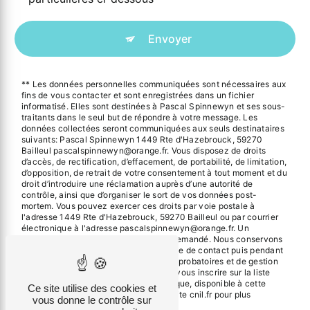
Envoyer
** Les données personnelles communiquées sont nécessaires aux
fins de vous contacter et sont enregistrées dans un fichier
informatisé. Elles sont destinées à Pascal Spinnewyn et ses sous-
traitants dans le seul but de répondre à votre message. Les
données collectées seront communiquées aux seuls destinataires
suivants: Pascal Spinnewyn 1449 Rte d'Hazebrouck, 59270
Bailleul pascalspinnewyn@orange.fr. Vous disposez de droits
d’accès, de rectification, d’effacement, de portabilité, de limitation,
d’opposition, de retrait de votre consentement à tout moment et du
droit d’introduire une réclamation auprès d’une autorité de
contrôle, ainsi que d’organiser le sort de vos données post-
mortem. Vous pouvez exercer ces droits par voie postale à
l'adresse 1449 Rte d'Hazebrouck, 59270 Bailleul ou par courrier
électronique à l'adresse pascalspinnewyn@orange.fr. Un
justificatif d'identité pourra vous être demandé. Nous conservons
vos données pendant la période de prise de contact puis pendant
la durée de prescription légale aux fins probatoires et de gestion
des contentieux. Vous avez le droit de vous inscrire sur la liste
d'opposition au démarchage téléphonique, disponible à cette
Ce site utilise des cookies et
adresse:
Bloctel.gouv.fr
. Consultez le site cnil.fr pour plus
vous donne le contrôle sur
d’informations sur vos droits.