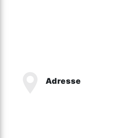
Adresse
1449 Rte d'Hazebrouck, 59270 Bailleu